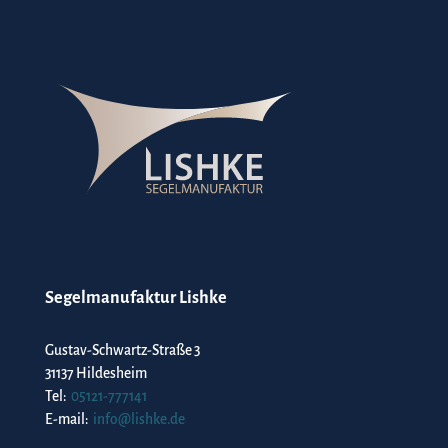
Segelmanufaktur Lishke
Gustav-Schwartz-Straße 3
31137 Hildesheim
Tel:
05121-777141
E-mail:
info@lishke.de