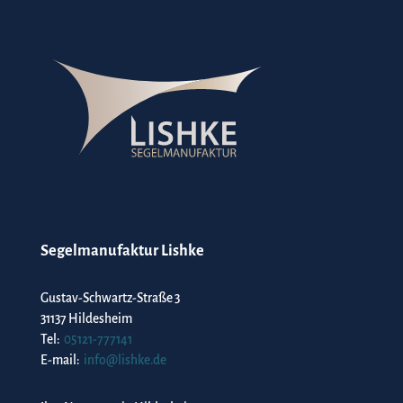
Segelmanufaktur Lishke
Gustav-Schwartz-Straße 3
31137 Hildesheim
Tel:
05121-777141
E-mail:
info@lishke.de