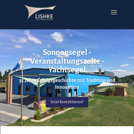
Sonnensegel -
Veranstaltungszelte -
Yachtsegel
35 Jahre Erfolgsgeschichte mit Tradition und
Innovation
Jetzt Kontaktieren!